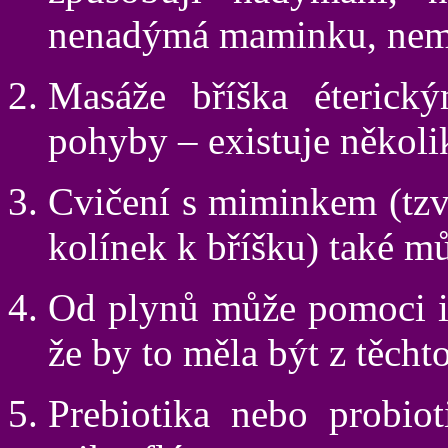
nenadýmá maminku, nemůž
Masáže bříška éterický
pohyby – existuje několik
Cvičení s miminkem (tzv
kolínek k bříšku) také mů
Od plynů může pomoci i 
že by to měla být z těcht
Prebiotika nebo probiot