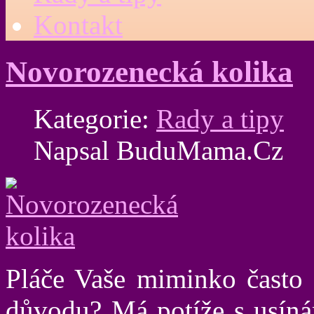
Kontakt
Novorozenecká kolika
Kategorie:
Rady a tipy
Napsal BuduMama.Cz
Pláče Vaše miminko často 
důvodu? Má potíže s usínán