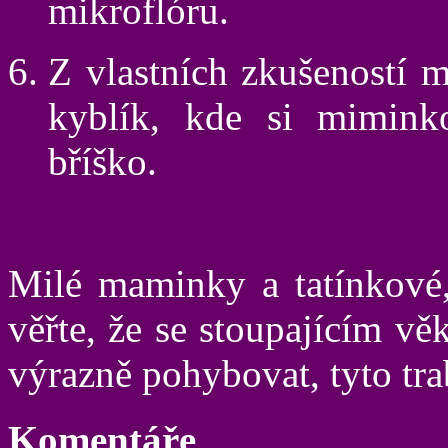
mikroflóru.
Z vlastních zkušeností 
kyblík, kde si mimink
bříško.
Milé maminky a tatínkové,
věřte, že se stoupajícím v
výrazně pohybovat, tyto trab
Komentáře