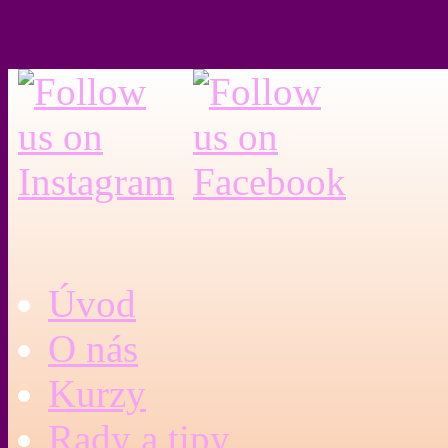
Úvod
O nás
Kurzy
Rady a tipy