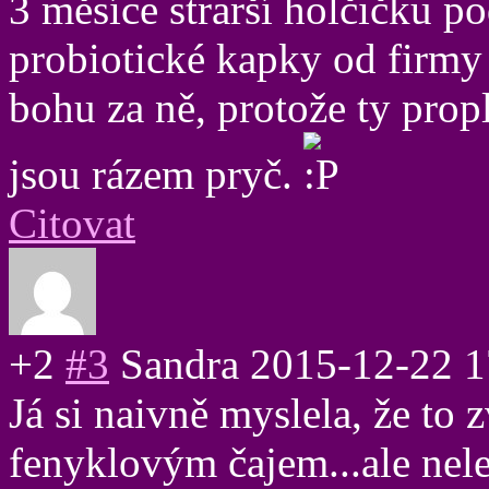
3 měsíce strarší holčičku po
probiotické kapky od firmy 
bohu za ně, protože ty prop
jsou rázem pryč.
Citovat
+2
#3
Sandra
2015-12-22 1
Já si naivně myslela, že to 
fenyklovým čajem...ale nele