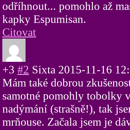
odříhnout... pomohlo až mas
kapky Espumisan.
Citovat
+3
#2
Sixta
2015-11-16 12
Mám také dobrou zkušenos
samotné pomohly tobolky v 
nadýmání (strašně!), tak js
mrňouse. Začala jsem je dá