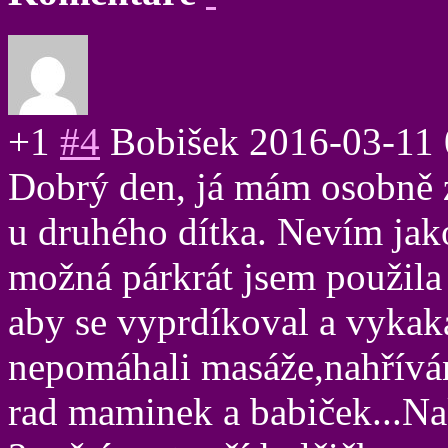
+1
#4
Bobišek
2016-03-11 
Dobrý den, já mám osobně z
u druhého dítka. Nevím jako
možná párkrát jsem použila
aby se vyprdíkoval a vykaka
nepomáhali masáže,nahřívání
rad maminek a babiček...N