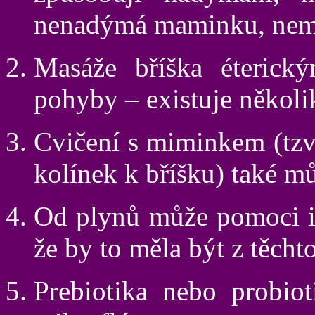
nenadýmá maminku, nemůž
Masáže bříška éterický
pohyby – existuje několik
Cvičení s miminkem (tzv
kolínek k bříšku) také mů
Od plynů může pomoci i 
že by to měla být z těcht
Prebiotika nebo probiot