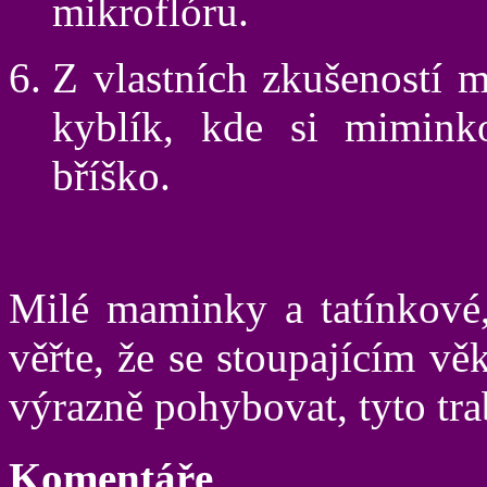
mikroflóru.
Z vlastních zkušeností 
kyblík, kde si mimink
bříško.
Milé maminky a tatínkové,
věřte, že se stoupajícím v
výrazně pohybovat, tyto trab
Komentáře