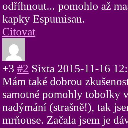
odříhnout... pomohlo až mas
kapky Espumisan.
Citovat
+3
#2
Sixta
2015-11-16 12
Mám také dobrou zkušenos
samotné pomohly tobolky v 
nadýmání (strašně!), tak js
mrňouse. Začala jsem je dá