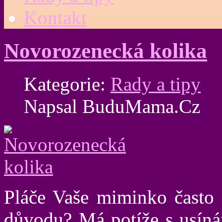
Kontakt
Novorozenecká kolika
Kategorie:
Rady a tipy
Napsal BuduMama.Cz
Pláče Vaše miminko často 
důvodu? Má potíže s usínán