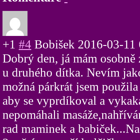
+1
#4
Bobišek
2016-03-11 
Dobrý den, já mám osobně z
u druhého dítka. Nevím jako
možná párkrát jsem použila
aby se vyprdíkoval a vykaka
nepomáhali masáže,nahřívání
rad maminek a babiček...N