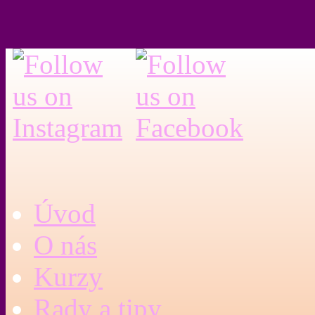
Úvod
O nás
Kurzy
Rady a tipy