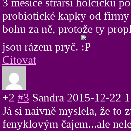
3 měsíce strarší holčičku po
probiotické kapky od firmy 
bohu za ně, protože ty prop
jsou rázem pryč.
Citovat
+2
#3
Sandra
2015-12-22 1
Já si naivně myslela, že to 
fenyklovým čajem...ale nele